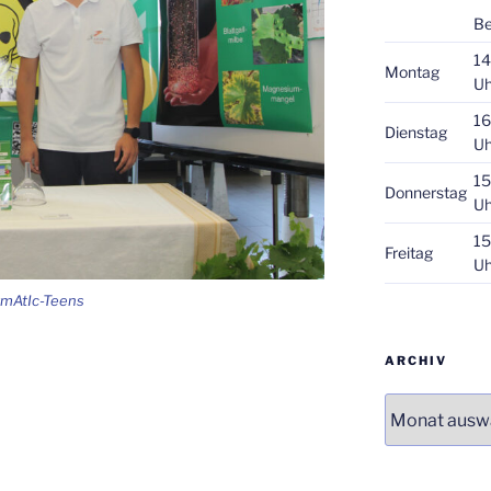
Be
14
Montag
Uh
16
Dienstag
Uh
15
Donnerstag
Uh
15
Freitag
Uh
rmAtIc-Teens
ARCHIV
Archiv