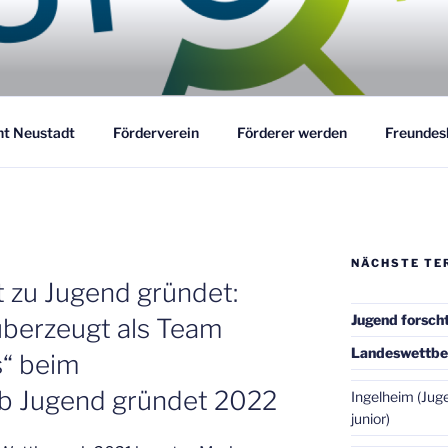
ORSCHT AG NEUSTADT
acher
ht Neustadt
Förderverein
Förderer werden
Freundes
NÄCHSTE TE
 zu Jugend gründet:
Jugend forsch
überzeugt als Team
Landeswettb
“ beim
 Jugend gründet 2022
Ingelheim (Jug
junior)