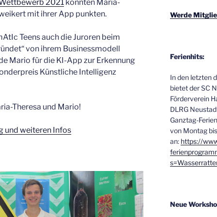
“-Wettbewerb 2021
konnten Maria-
eikert mit ihrer App punkten.
Werde Mitglie
AtIc Teens auch die Juroren beim
ündet“ von ihrem Businessmodell
Ferienhits:
de Mario für die KI-App zur Erkennung
nderpreis Künstliche Intelligenz
In den letzten 
bietet der SC 
Förderverein
ria-Theresa und Mario!
DLRG Neustadt 
Ganztag-Feri
g und weiteren Infos
von Montag bis
an:
https://www
ferienprogram
s=Wasserratt
Neue Worksho