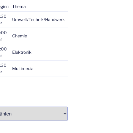
ginn
Thema
:30
Umwelt/Technik/Handwerk
r
:00
Chemie
r
:00
Elektronik
r
:30
Multimedia
r