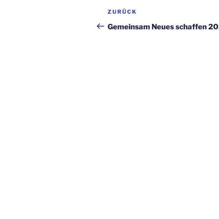
Beitragsnavigation
Vorheriger
ZURÜCK
Beitrag
Gemeinsam Neues schaffen 2