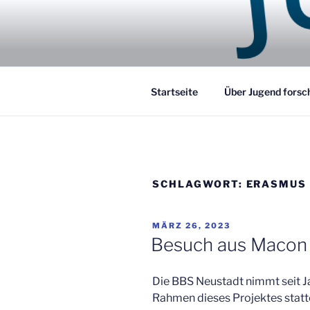
Zum
Inhalt
JUGEND F
springen
Entdecker / Erfinder / Selberm
Startseite
Über Jugend forsc
SCHLAGWORT:
ERASMUS
VERÖFFENTLICHT
MÄRZ 26, 2023
AM
Besuch aus Macon
Die BBS Neustadt nimmt seit 
Rahmen dieses Projektes stat