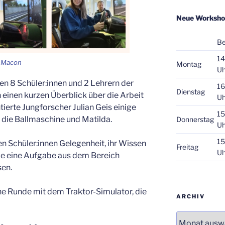
Neue Worksho
Be
14
s Macon
Montag
Uh
en 8 Schüler:innen und 2 Lehrern der
16
Dienstag
einen kurzen Überblick über die Arbeit
Uh
ierte Jungforscher Julian Geis einige
15
, die Ballmaschine und Matilda.
Donnerstag
Uh
15
n Schüler:innen Gelegenheit, ihr Wissen
Freitag
Uh
ie eine Aufgabe aus dem Bereich
sen.
e Runde mit dem Traktor-Simulator, die
ARCHIV
Archiv