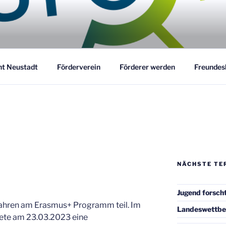
ORSCHT AG NEUSTADT
acher
ht Neustadt
Förderverein
Förderer werden
Freundes
NÄCHSTE TE
Jugend forsch
Jahren am Erasmus+ Programm teil. Im
Landeswettb
tete am 23.03.2023 eine