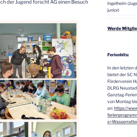
ich der Jugend forscht AG einen Besuch
Ingelheim (Jug
junior)
Werde Mitglie
Ferienhits:
In den letzten 
bietet der SC 
Förderverein
DLRG Neustadt 
Ganztag-Feri
von Montag bis
an:
https://www
ferienprogram
s=Wasserratt