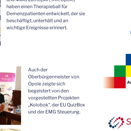
haben einen Therapieball für
Demenzpatienten entwickelt, der sie
beschäftigt, unterhält und an
wichtige Ereignisse erinnert.
Auch der
Oberbürgermeister von
Opole zeigte sich
begeistert von den
vorgestellten Projekten
„Kolobok“, der EU QuizBox
und der EMG Steuerung.