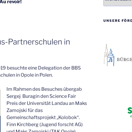
Au revoir!
UNSERE FÖR
s-Partnerschulen in
2019 besuchte eine Delegation der BBS
hulen in Opole in Polen.
Im Rahmen des Besuches übergab
Sergej Buragin den Science Fair
Preis der Universität Landau an Maks
Zamojski für das
Gemeinschaftsprojekt „Kolobok“.
Finn Kirchberg (Jugend forscht AG)
und Maks Zamojski (TAK Opole)