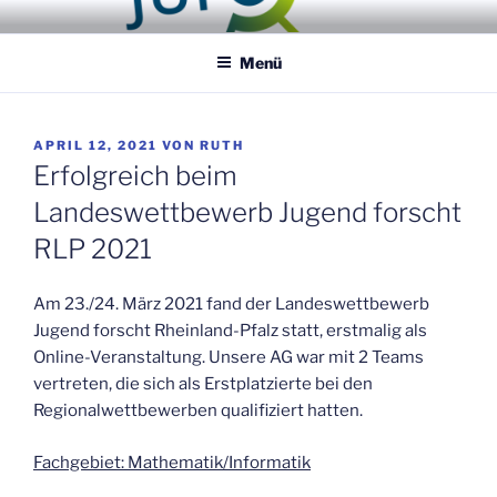
Zum
JUGEND FORSCHT AG
Entdecker / Erfinder / Selbermacher
Inhalt
NEUSTADT
Menü
springen
VERÖFFENTLICHT
APRIL 12, 2021
VON
RUTH
AM
Erfolgreich beim
Landeswettbewerb Jugend forscht
RLP 2021
Am 23./24. März 2021 fand der Landeswettbewerb
Jugend forscht Rheinland-Pfalz statt, erstmalig als
Online-Veranstaltung. Unsere AG war mit 2 Teams
vertreten, die sich als Erstplatzierte bei den
Regionalwettbewerben qualifiziert hatten.
Fachgebiet: Mathematik/Informatik