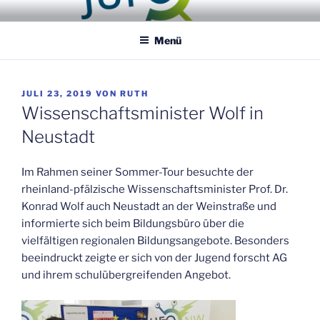
Zum
JUGEND FORSCHT AG
Entdecker / Erfinder / Selbermacher
Inhalt
NEUSTADT
Menü
springen
VERÖFFENTLICHT
JULI 23, 2019
VON
RUTH
AM
Wissenschaftsminister Wolf in
Neustadt
Im Rahmen seiner Sommer-Tour besuchte der
rheinland-pfälzische Wissenschaftsminister Prof. Dr.
Konrad Wolf auch Neustadt an der Weinstraße und
informierte sich beim Bildungsbüro über die
vielfältigen regionalen Bildungsangebote. Besonders
beeindruckt zeigte er sich von der Jugend forscht AG
und ihrem schulübergreifenden Angebot.