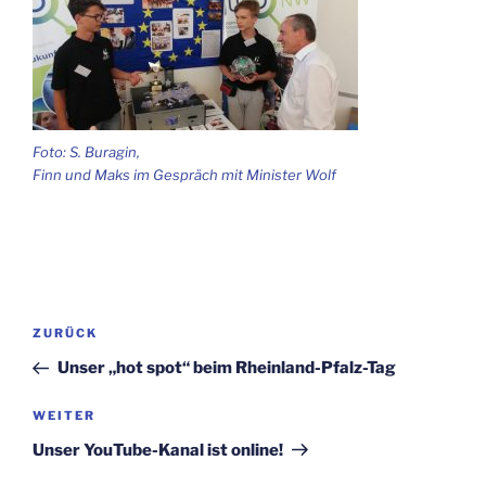
Foto: S. Buragin,
Finn und Maks im Gespräch mit Minister Wolf
Beitragsnavigation
Vorheriger
ZURÜCK
Beitrag
Unser „hot spot“ beim Rheinland-Pfalz-Tag
Nächster
WEITER
Beitrag
Unser YouTube-Kanal ist online!