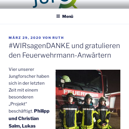
Zum
JUGEND FORSCHT AG
Entdecker / Erfinder / Selbermacher
Inhalt
NEUSTADT
Menü
springen
VERÖFFENTLICHT
MÄRZ 29, 2020
VON
RUTH
AM
#WIRsagenDANKE und gratulieren
den Feuerwehrmann-Anwärtern
Vier unserer
Jungforscher haben
sich in der letzten
Zeit mit einem
besonderen
„Projekt“
Philipp
beschäftigt.
und Christian
Salm, Lukas